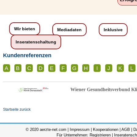
Wir bieten
Mediadaten
Inklusive
Inseratenschaltung
Kundenreferenzen
A
B
C
D
E
F
G
H
I
J
K
L
Wiener Gesundheitsverbund Kl
Startseite zurück
© 2020 aerzte-net.com |
Impressum
|
Kooperationen
|
AGB
|
D
Für Unternehmen:
Registrieren
|
Inseratensch