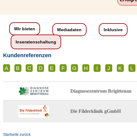
Wir bieten
Mediadaten
Inklusive
Inseratenschaltung
Kundenreferenzen
A
B
C
D
E
F
G
H
I
J
K
L
Diagnosezentrum Brigittenau
Die Filderklinik gGmbH
Startseite zurück