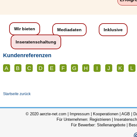
Wir bieten
Mediadaten
Inklusive
Inseratenschaltung
Kundenreferenzen
A
B
C
D
E
F
G
H
I
J
K
L
Startseite zurück
© 2020 aerzte-net.com |
Impressum
|
Kooperationen
|
AGB
|
D
Für Unternehmen:
Registrieren
|
Inseratensch
Für Bewerber:
Stellenangebote
|
Bes