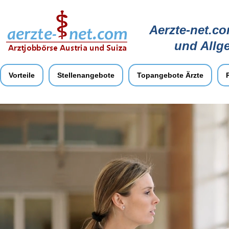
Aerzte-net.co
und Allg
Vorteile
Stellenangebote
Topangebote Ärzte