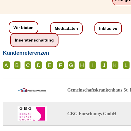
Wir bieten
Mediadaten
Inklusive
Inseratenschaltung
Kundenreferenzen
A
B
C
D
E
F
G
H
I
J
K
L
Gemeinschaftskrankenhaus St. E
GBG Forschungs GmbH