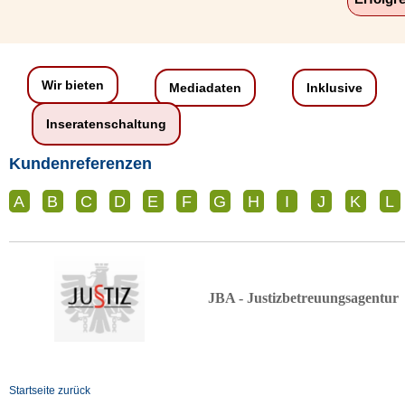
Wir bieten
Mediadaten
Inklusive
Inseratenschaltung
Kundenreferenzen
A
B
C
D
E
F
G
H
I
J
K
L
JBA - Justizbetreuungsagentur
Startseite zurück