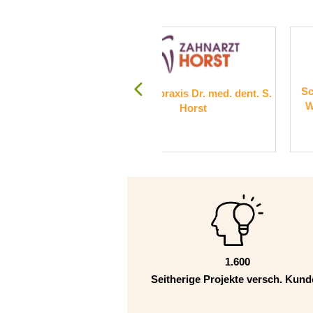
Schulstiftung der Erzdiözes
hnarztpraxis Dr. med. dent. S.
Wien, Campus Sacré Coeur
Horst
Pressbaum
1.600
Seitherige Projekte versch. Kun