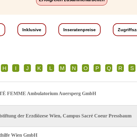
n
Inklusive
Inseratenpreise
Zugriffs
H
I
J
K
L
M
N
O
P
Q
R
S
É FEMME Ambulatorium Auersperg GmbH
lstiftung der Erzdiözese Wien, Campus Sacré Coeur Pressbaum
thilfe Wien GmbH