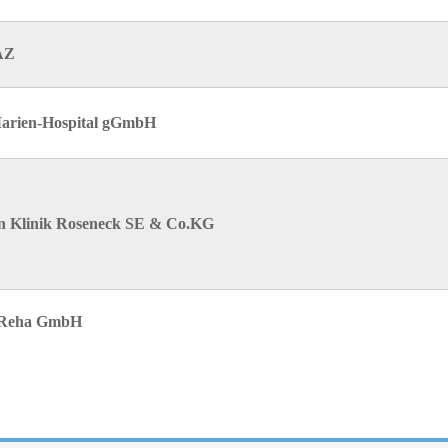
AZ
Marien-Hospital gGmbH
n Klinik Roseneck SE & Co.KG
 Reha GmbH