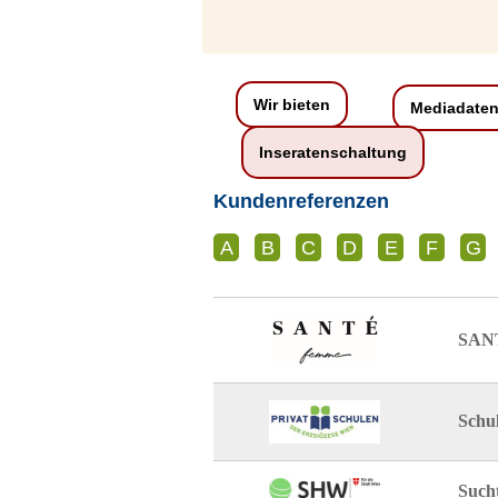
Wir bieten
Mediadate
Inseratenschaltung
Kundenreferenzen
A
B
C
D
E
F
G
SANT
Schu
Such