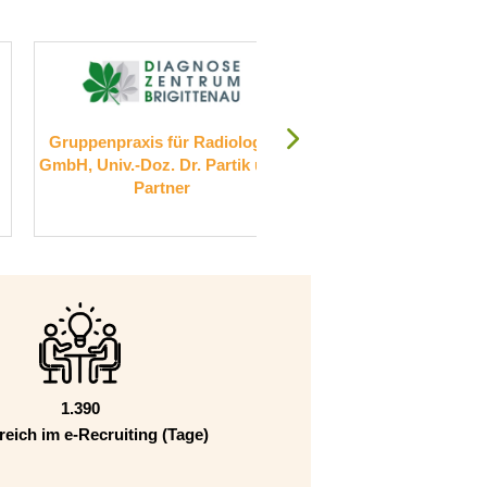
Radiologie
RKU - Universitäts- und
S
 Partik und
Rehabilitationskliniken Ulm
gGmbH
1.390
reich im e-Recruiting (Tage)