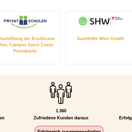
e
Suchthilfe Wien GmbH
Gruppenpraxis für 
GmbH, Univ.-Doz. Dr.
Partner
1.360
den
Zufriedene Kunden daraus
Erfolg
Erfolgreich zusammenarbeiten