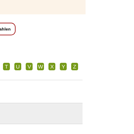
zahlen
T
U
V
W
X
Y
Z