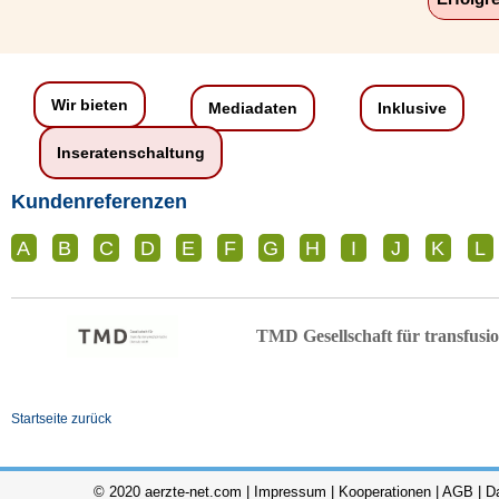
Wir bieten
Mediadaten
Inklusive
Inseratenschaltung
Kundenreferenzen
A
B
C
D
E
F
G
H
I
J
K
L
TMD Gesellschaft für transfusi
Startseite zurück
© 2020 aerzte-net.com |
Impressum
|
Kooperationen
|
AGB
|
D