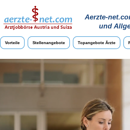
Aerzte-net.co
und Allg
Vorteile
Stellenangebote
Topangebote Ärzte