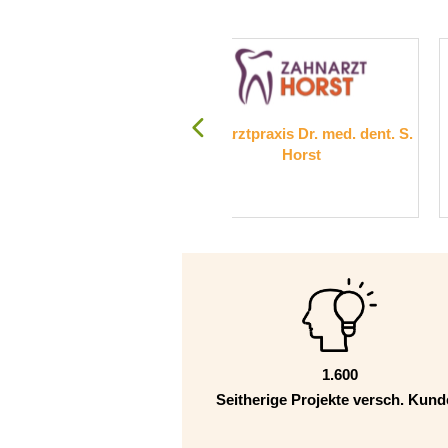
Schulstiftung der Erzdiözes
hnarztpraxis Dr. med. dent. S.
Wien, Campus Sacré Coeur
Horst
Pressbaum
1.600
Seitherige Projekte versch. Kun