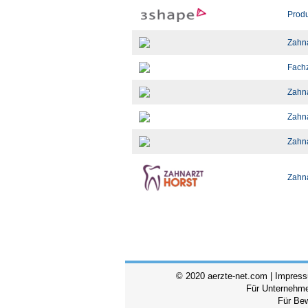
Produ
Zahna
Fachz
Zahna
Zahna
Zahna
Zahna
© 2020 aerzte-net.com |
Impres
Für Unternehm
Für Be