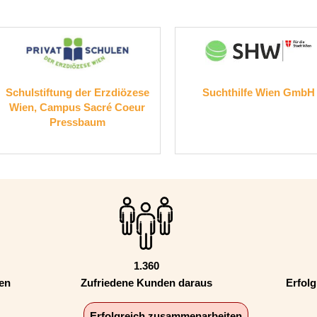
e
Suchthilfe Wien GmbH
Gruppenpraxis für 
GmbH, Univ.-Doz. Dr.
Partner
1.360
den
Zufriedene Kunden daraus
Erfolg
Erfolgreich zusammenarbeiten