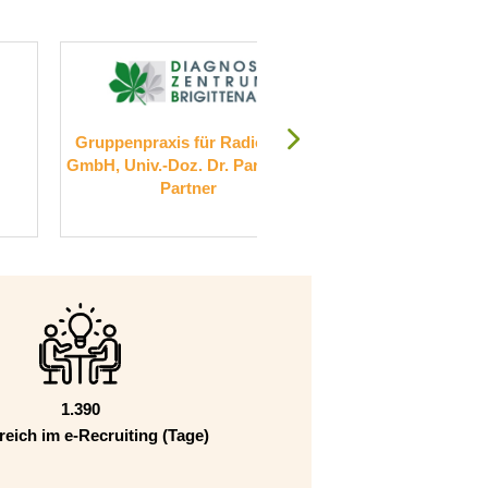
Radiologie
RKU - Universitäts- und
S
 Partik und
Rehabilitationskliniken Ulm
gGmbH
1.390
reich im e-Recruiting (Tage)