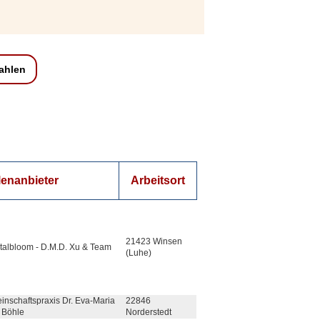
zahlen
lenanbieter
Arbeitsort
21423 Winsen
talbloom - D.M.D. Xu & Team
(Luhe)
inschaftspraxis Dr. Eva-Maria
22846
n Böhle
Norderstedt