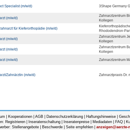
ct Specialist (m/w/d)
3Shape Germany 
Zahnarztzentrum Bi
rzt (m/w/d)
Kollegen
Kieferorthopädisch
ahnarzt für Kieferorthopädie (m/w/d)
Rhododendron-Par
Zahnarztzentrum Je
rzt (m/w/d)
Kollegen
Zahnarztzentrum B
rzt (m/w/d)
Kollegen
rzt (m/w/d)
Zahnarztzentrum Ma
rzt/Zahnärztin (m/w/d)
Zahnarztpraxis Dr. 
sum
|
Kooperationen
|
AGB
|
Datenschutzerklärung
|
Haftungshinweise
|
Geschl
en:
Registrieren
|
Inseratenschaltung
|
Inseratenpreise
|
Mediadaten
|
FAQ
|
Ku
werber:
Stellenangebote
|
Beschwerde
|
Seite empfehlen
|
anzeigen@aerzte-