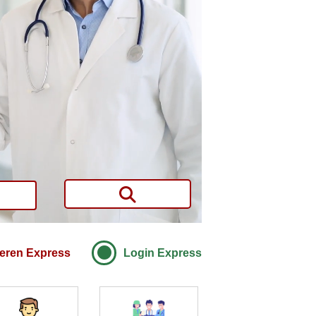
ieren Express
Login Express