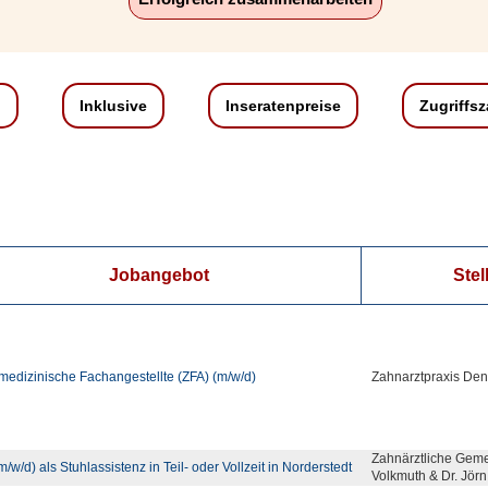
n
Inklusive
Inseratenpreise
Zugriffs
Jobangebot
Stel
edizinische Fachangestellte (ZFA) (m/w/d)
Zahnarztpraxis Den
Zahnärztliche Geme
m/w/d) als Stuhlassistenz in Teil- oder Vollzeit in Norderstedt
Volkmuth & Dr. Jör