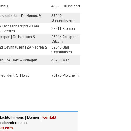
GmbH
40221 Düsseldorf
essenhofen | Dr. Nemec &
87640
Biessenhofen
e Fachzahnarztpraxis am
28211 Bremen
k Bremen
mgum | Dr. Kaletsch &
26844 Jemgum-
Ditzum
ad Oeynhausen | ZA Negrea &
32545 Bad
Oeynhausen
rl | ZÄ Holz & Kollegen
45768 Marl
med. dent. S. Horst
75175 Pforzheim
echterhinweis
|
Banner
|
Kontakt
ndenreferenzen
net.com