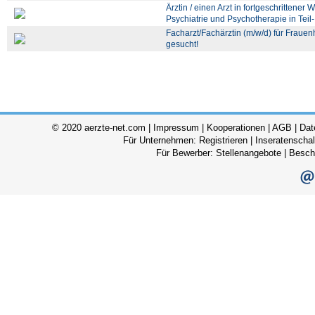
Ärztin / einen Arzt in fortgeschrittener 
Psychiatrie und Psychotherapie in Teil- 
Facharzt/Fachärztin (m/w/d) für Frauen
gesucht!
© 2020 aerzte-net.com |
Impressum
|
Kooperationen
|
AGB
|
Dat
Für Unternehmen:
Registrieren
|
Inseratenscha
Für Bewerber:
Stellenangebote
|
Besch