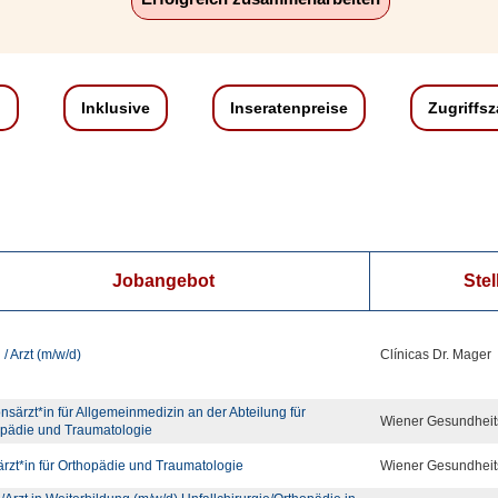
n
Inklusive
Inseratenpreise
Zugriffs
Jobangebot
Stel
 / Arzt (m/w/d)
Clínicas Dr. Mager
onsärzt*in für Allgemeinmedizin an der Abteilung für
Wiener Gesundheit
pädie und Traumatologie
rzt*in für Orthopädie und Traumatologie
Wiener Gesundheit