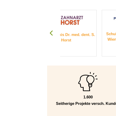
Schulstiftung der Erzdiözes
hnarztpraxis Dr. med. dent. S.
Wien, Campus Sacré Coeur
Horst
Pressbaum
1.600
Seitherige Projekte versch. Kun