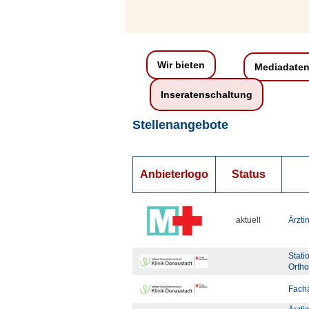
Wir bieten
Mediadate
Inseratenschaltung
Stellenangebote
Anbieterlogo
Status
aktuell
Ärztin
Stati
Ortho
Fachä