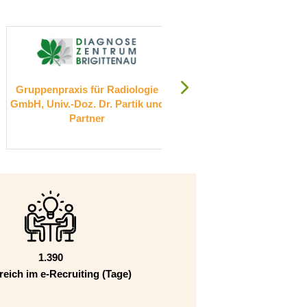
Radiologie
RKU - Universitäts- und
S
 Partik und
Rehabilitationskliniken Ulm
gGmbH
1.390
reich im e-Recruiting (Tage)