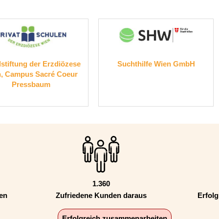
e
Suchthilfe Wien GmbH
Gruppenpraxis für 
GmbH, Univ.-Doz. Dr.
Partner
1.360
den
Zufriedene Kunden daraus
Erfolg
Erfolgreich zusammenarbeiten