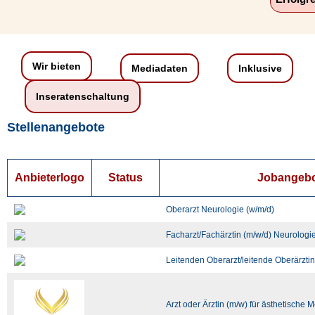
Wir bieten
Mediadaten
Inklusive
Inseratenschaltung
Stellenangebote
Anbieterlogo
Status
Jobangeb
Oberarzt Neurologie (w/m/d)
Facharzt/Fachärztin (m/w/d) Neurologi
Leitenden Oberarzt/leitende Oberärztin
Arzt oder Ärztin (m/w) für ästhetische 