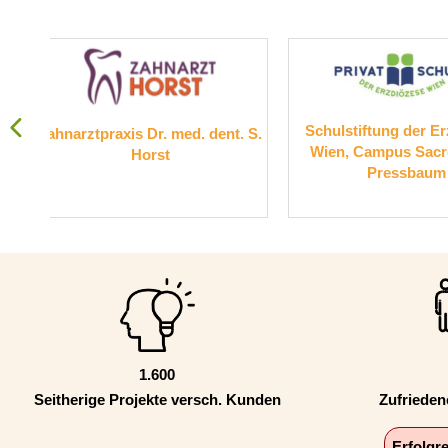
Schulstiftung der Erzdiözese
Suc
. med. dent. S.
Wien, Campus Sacré Coeur
t
Pressbaum
1.600
Seitherige Projekte versch. Kunden
Zufriede
Erfolgr