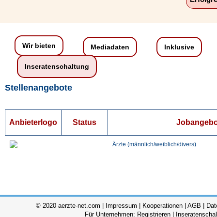
Wir bieten
Mediadaten
Inklusive
Inseratenschaltung
Stellenangebote
Anbieterlogo
Status
Jobangebo
Ärzte (männlich/weiblich/divers)
© 2020 aerzte-net.com |
Impressum
|
Kooperationen
|
AGB
|
Dat
Für Unternehmen:
Registrieren
|
Inseratenscha