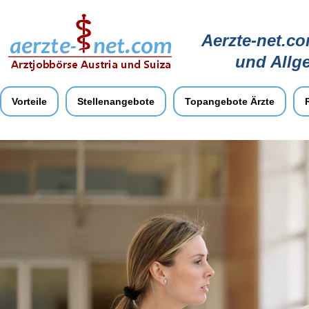
Aerzte-net.co
und Allg
Vorteile
Stellenangebote
Topangebote Ärzte